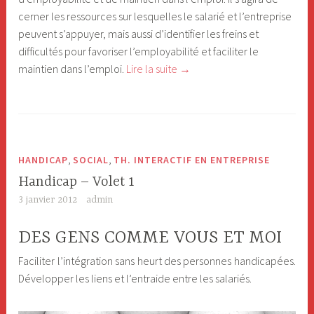
cerner les ressources sur lesquelles le salarié et l’entreprise
peuvent s’appuyer, mais aussi d’identifier les freins et
difficultés pour favoriser l’employabilité et faciliter le
maintien dans l’emploi.
Lire la suite
«
→
M
a
i
n
,
,
HANDICAP
SOCIAL
TH. INTERACTIF EN ENTREPRISE
t
Handicap – Volet 1
i
3 janvier 2012
admin
e
n
DES GENS COMME VOUS ET MOI
d
Faciliter l’intégration sans heurt des personnes handicapées.
a
Développer les liens et l’entraide entre les salariés.
n
s