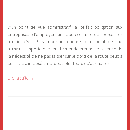
o
l
e
t
D’un point de vue administratif, la loi fait obligation aux
2
entreprises d’employer un pourcentage de personnes
handicapées. Plus important encore, d’un point de vue
»
humain, il importe que tout le monde prenne conscience de
la nécessité de ne pas laisser sur le bord de la route ceux à
qui la vie a imposé un fardeau plus lourd qu’aux autres.
Lire la suite
«
→
H
a
n
d
i
c