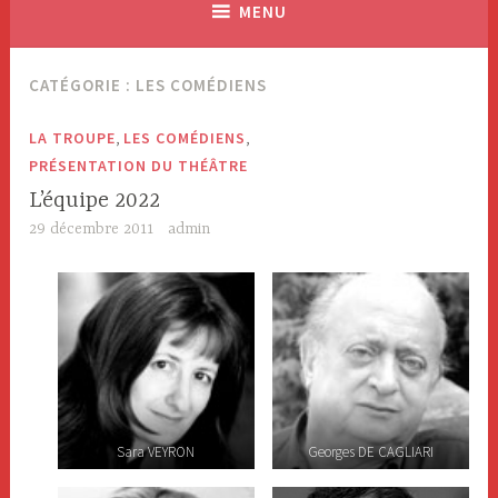
MENU
CATÉGORIE : LES COMÉDIENS
,
,
LA TROUPE
LES COMÉDIENS
PRÉSENTATION DU THÉÂTRE
L’équipe 2022
29 décembre 2011
admin
Sara VEYRON
Georges DE CAGLIARI