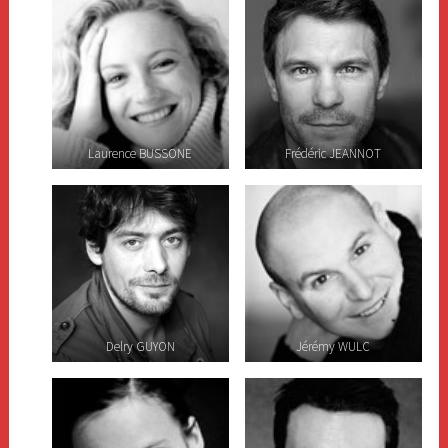
Laurence BUSSONE
Frédéric JEANNOT
Delry GUYON
Jérémy WULC