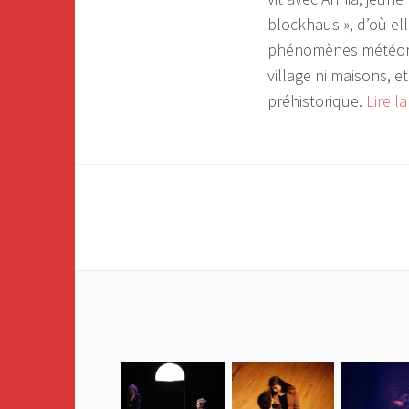
blockhaus », d’où ell
phénomènes météorolo
village ni maisons, e
préhistorique.
Lire l