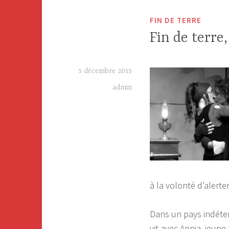
FIN DE TERRE
Fin de terre
5 décembre 2015
admin
à la volonté d’alerte
Dans un pays indéte
vit avec Annia, jeune 