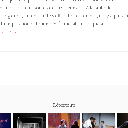
es ne sont plus sorties depuis deux ans. A la suite de
giques, la presqu’île s’effondre lentement, il n’y a plus ni
t la population est ramenée à une situation quasi
a suite
«
→
F
i
n
d
e
t
e
r
Répertoire
r
e
,