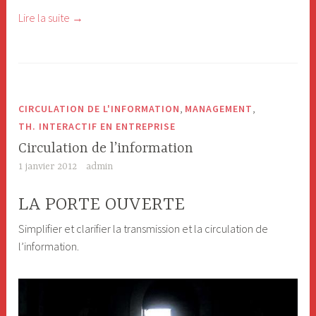
Lire la suite
«
→
G
e
s
t
,
,
CIRCULATION DE L'INFORMATION
MANAGEMENT
i
TH. INTERACTIF EN ENTREPRISE
o
Circulation de l’information
n
1 janvier 2012
admin
d
e
LA PORTE OUVERTE
s
Simplifier et clarifier la transmission et la circulation de
c
l’information.
o
n
f
l