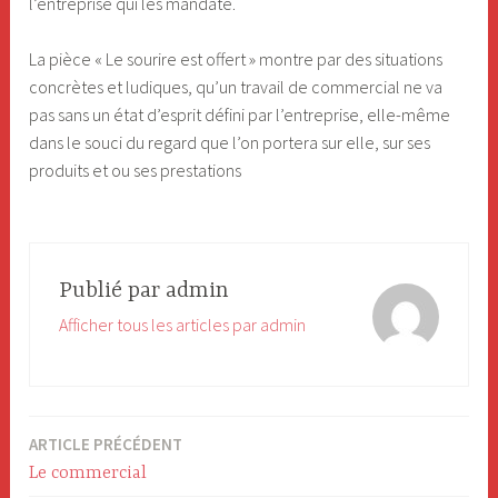
l’entreprise qui les mandate.
La pièce « Le sourire est offert » montre par des situations
concrètes et ludiques, qu’un travail de commercial ne va
pas sans un état d’esprit défini par l’entreprise, elle-même
dans le souci du regard que l’on portera sur elle, sur ses
produits et ou ses prestations
Publié par
admin
Afficher tous les articles par admin
ARTICLE PRÉCÉDENT
Navigation
Le commercial
de