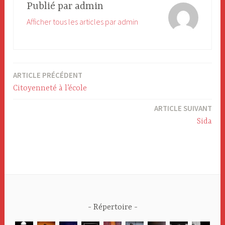
Publié par
admin
Afficher tous les articles par admin
ARTICLE PRÉCÉDENT
Navigation
Citoyenneté à l’école
de
ARTICLE SUIVANT
l’article
Sida
Répertoire