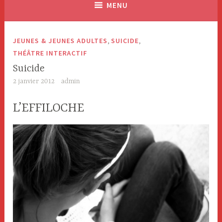
MENU
,
,
JEUNES & JEUNES ADULTES
SUICIDE
THÉÂTRE INTERACTIF
Suicide
2 janvier 2012
admin
L’EFFILOCHE