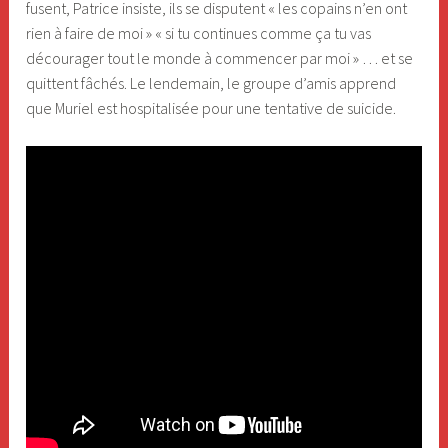
fusent, Patrice insiste, ils se disputent « les copains n’en ont
rien à faire de moi » « si tu continues comme ça tu vas
décourager tout le monde à commencer par moi » … et se
quittent fâchés. Le lendemain, le groupe d’amis apprend
que Muriel est hospitalisée pour une tentative de suicide.