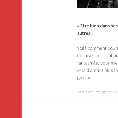
«
Etre bien dans ses
autres »
Voilà comment pourrai
de mises en situation
fantasmée, pour mieu
sera d’autant plus fo
groupe.
Tagué
atelier
,
égalité
,
es